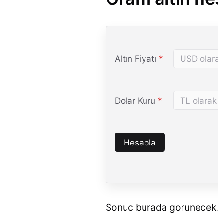
(Zorunlu)
Altın Fiyatı
*
(Zorunlu)
Dolar Kuru
*
Hesapla
Sonuc burada gorunecek