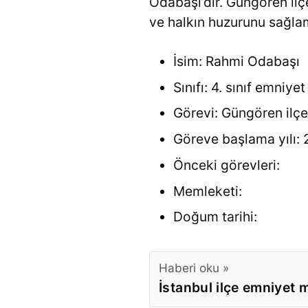
Odabaşı’dır. Güngören ilç
ve halkın huzurunu sağlama
İsim: Rahmi Odabaşı
Sınıfı: 4. sınıf emniy
Görevi: Güngören ilç
Göreve başlama yılı:
Önceki görevleri:
Memleketi:
Doğum tarihi:
Haberi oku »
İstanbul ilçe emniyet 