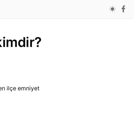
kimdir?
en ilçe emniyet