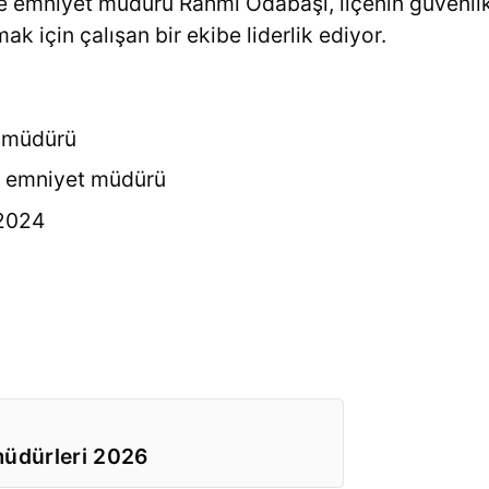
e emniyet müdürü Rahmi Odabaşı, ilçenin güvenlik 
k için çalışan bir ekibe liderlik ediyor.
et müdürü
e emniyet müdürü
 2024
müdürleri 2026